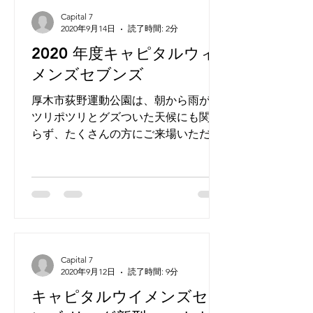
Capital 7
2020年9月14日
読了時間: 2分
2020 年度キャピタルウィ
メンズセブンズ
厚木市荻野運動公園は、朝から雨がポ
ツリポツリとグズついた天候にも関わ
らず、たくさんの方にご来場いただ
き、ありがとうございます。 コロナ禍
での大会開催、様々な葛藤のある中、
大会参加者、ご来場いただいた方々、
また、今回、主催を受けていただいた
厚木市ラグビーフットボール協会の皆
様...
Capital 7
2020年9月12日
読了時間: 9分
キャピタルウイメンズセブ