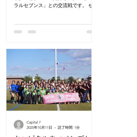
ラルセブンス」との交流戦です。 ぜひ
応援にお越し下さい！ 「2024年度 ブ
ルームラグビーセブンスリーグ」 日
時：２０２５年２月２４日（月祝） 試
合開始時間：１０：００...
Capital 7
2025年10月11日
読了時間: 1分