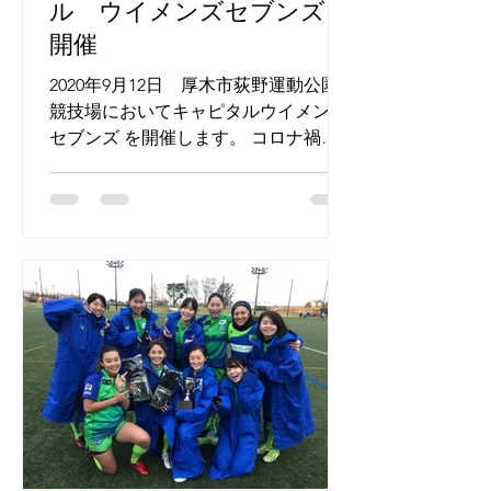
ル ウイメンズセブンズ
開催
2020年9月12日 厚木市荻野運動公園
競技場においてキャピタルウイメンズ
セブンズ を開催します。 コロナ禍で
様々なスポーツイベントが止まってい
く中、この度、厚木市ラグビーフット
ボール協会の加藤会長、田中理事長に
お力添えをいただき、なんとか開催す
る運びになりました。女子ラグ...