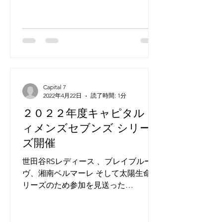
Capital 7
2022年4月22日
読了時間: 1分
２０２２年度キャピタル ウ
ィメンズセブンズ シリー
ズ開催
世田谷RSレディース 、ブレイブルー
ヴ、湘南ベルマーレ そして太陽生命シ
リーズのため参加を見送った
YOKOHAMA TKMに代わり招待チーム
として横河武蔵野アルテミ・スターズ
が参戦 M-1 13:00 世田谷RSレディー