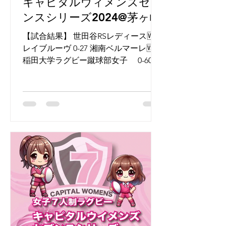
キャピタルウィメンズセブ
ンスシリーズ2024@茅ヶ崎
【試合結果】 世田谷RSレディース🆚ブ
レイブルーヴ 0-27 湘南ベルマーレ🆚早
稲田大学ラグビー蹴球部女子 0-60 世
田谷RSレディース🆚早稲田大学ラグビ
ー蹴球部女子 0-30 ブレイブルーヴ🆚湘
南ベルマーレ 38-5 湘南ベルマーレ🆚世
田谷RSレディース ...