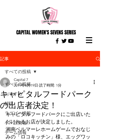
CAPITAL WOMEN'S SEVENS SERIES
記事
すべての投稿
Capital 7
すべての投稿
2019年6月19日
読了時間: 1分
キャピタルフードパーク
おすすめ
の出店者決定！
解説
ラグビー情報
キャピタルフードパークにご出店いた
だけれるお店が決定しました。
ゲーム情報
湘南ベルマーレホームゲームでおなじ
チーム情報
みの「ロコキッチン」様、エッグワッ